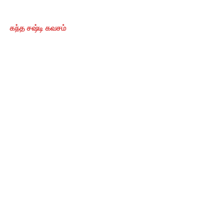
கந்த சஷ்டி கவசம்