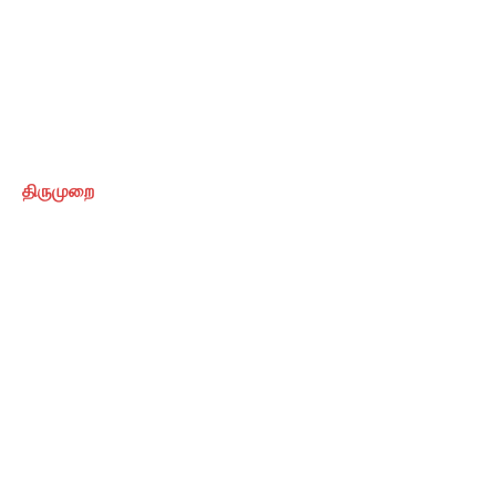
திருமுறை