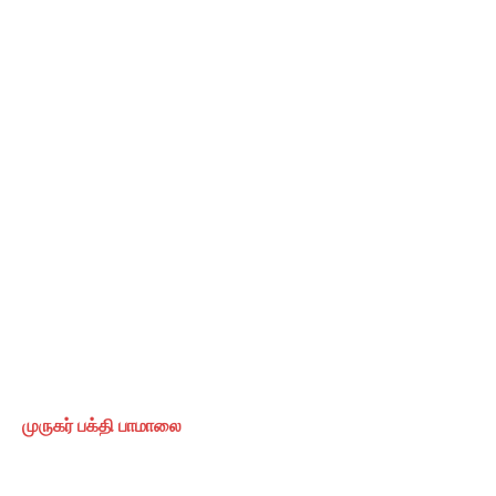
முருகர் பக்தி பாமாலை