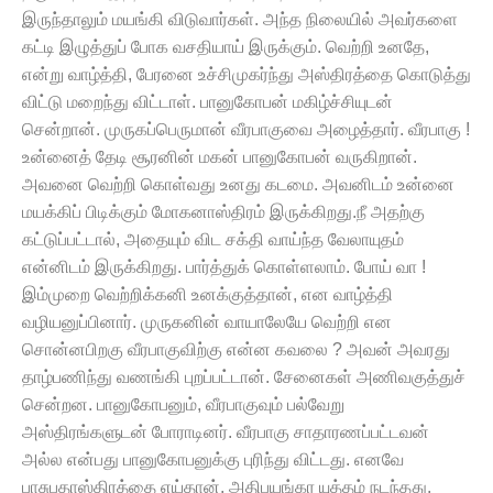
இருந்தாலும் மயங்கி விடுவார்கள். அந்த நிலையில் அவர்களை
கட்டி இழுத்துப் போக வசதியாய் இருக்கும். வெற்றி உனதே,
என்று வாழ்த்தி, பேரனை உச்சிமுகர்ந்து அஸ்திரத்தை கொடுத்து
விட்டு மறைந்து விட்டாள். பானுகோபன் மகிழ்ச்சியுடன்
சென்றான். முருகப்பெருமான் வீரபாகுவை அழைத்தார். வீரபாகு !
உன்னைத் தேடி சூரனின் மகன் பானுகோபன் வருகிறான்.
அவனை வெற்றி கொள்வது உனது கடமை. அவனிடம் உன்னை
மயக்கிப் பிடிக்கும் மோகனாஸ்திரம் இருக்கிறது.நீ அதற்கு
கட்டுப்பட்டால், அதையும் விட சக்தி வாய்ந்த வேலாயுதம்
என்னிடம் இருக்கிறது. பார்த்துக் கொள்ளலாம். போய் வா !
இம்முறை வெற்றிக்கனி உனக்குத்தான், என வாழ்த்தி
வழியனுப்பினார். முருகனின் வாயாலேயே வெற்றி என
சொன்னபிறகு வீரபாகுவிற்கு என்ன கவலை ? அவன் அவரது
தாழ்பணிந்து வணங்கி புறப்பட்டான். சேனைகள் அணிவகுத்துச்
சென்றன. பானுகோபனும், வீரபாகுவும் பல்வேறு
அஸ்திரங்களுடன் போராடினர். வீரபாகு சாதாரணப்பட்டவன்
அல்ல என்பது பானுகோபனுக்கு புரிந்து விட்டது. எனவே
பாசுபதாஸ்திரத்தை எய்தான், அதிபயங்கர யுத்தம் நடந்தது.