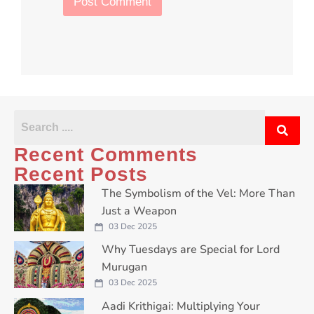
b
Post Comment
o
x
e
s
*
Recent Comments
Recent Posts
The Symbolism of the Vel: More Than
Just a Weapon
03 Dec 2025
Why Tuesdays are Special for Lord
Murugan
03 Dec 2025
Aadi Krithigai: Multiplying Your