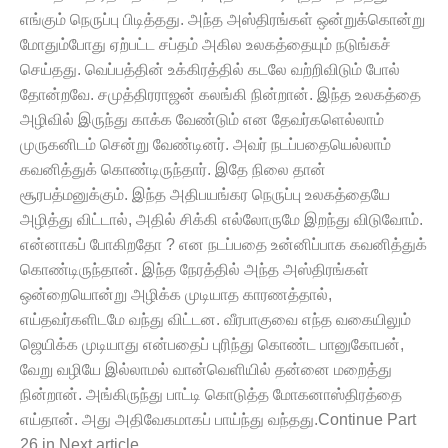
எங்கும் நெருப்பு பிடித்தது. அந்த அஸ்திரங்கள் ஒன்றுக்கொன்று
மோதும்போது ஏற்பட்ட சப்தம் அகில உலகத்தையும் நடுங்கச்
செய்தது. வெப்பத்தின் உக்கிரத்தில் கடலே வற்றிவிடும் போல்
தோன்றவே. சமுத்திரராஜன் கலங்கி நின்றான். இந்த உலகத்தை
அழிவில் இருந்து காக்க வேண்டும் என தேவர்களெல்லாம்
முருகனிடம் சென்று வேண்டினர். அவர் நடப்பதையெல்லாம்
கவனித்துக் கொண்டிருந்தார். இதே நிலை தான்
சூரபத்மனுக்கும். இந்த அதிபயங்கர நெருப்பு உலகத்தையே
அழித்து விட்டால், அதில் சிக்கி எல்லோருமே இறந்து விடுவோம்.
என்னாகப் போகிறதோ ? என நடப்பதை உன்னிப்பாக கவனித்துக்
கொண்டிருந்தான். இந்த நேரத்தில் அந்த அஸ்திரங்கள்
ஒன்றையொன்று அழிக்க முடியாத காரணத்தால்,
எய்தவர்களிடமே வந்து விட்டன. வீரபாகுவை எந்த வகையிலும்
ஜெயிக்க முடியாது என்பதைப் புரிந்து கொண்ட பானுகோபன்,
வேறு வழியே இல்லாமல் வான்வெளியில் தன்னை மறைத்து
நின்றான். அங்கிருந்து பாட்டி கொடுத்த மோகனாஸ்திரத்தை
எய்தான். அது அதிவேகமாகப் பாய்ந்து வந்தது.Continue Part
26 in Next article