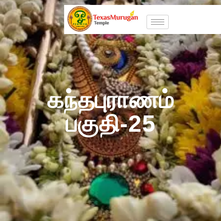
கந்தபுராணம்
பகுதி-25