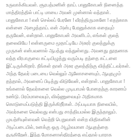
உருவாக்கியவள். சூரபத்மனின் தாய். பானுகோபன் நினைத்த
மாத்திரத்தில் பாட்டி மாயை அவன் முன்னால் வந்தாள்.
பானுகோபா ! என் செல்லப் பேரனே ! வீரத்திருமகனே ! எதற்காக
என்னை அழைத்தாய். என் அன்பு பேரனுக்காக எதையும்
தருவேன், என்றாள். பானுகோபன் அவளிடம், எங்கள் குலத்
தலைவியே ! என்னருமை மூதாட்டியே அசுரர் குலத்துக்கு
முருகன் என்பவனால் ஆபத்து வந்துள்ளது. அவனது தூதனாக
வந்த வீரபாகுவை கட்டியிழுத்து வரும்படி தந்தை கட்டளை
இட்டிருக்கிறார். நீங்கள் தான் அசுர குலத்திற்கு வித்திட்டவர்கள்.
அந்த தேவர் படையை வெல்லும் ஆலோசனையும், ஆயுதமும்
தந்தால், அவனைப் பிடித்து விடுவேன், என்றாள். பானுகோபா !
உங்களால் தேவர்களை வெல்ல முடியாமல் போனதற்கு காரணம்
உண்டு. பிரம்மாவையும், விஷ்ணுவையும் அதிகமாக
கொடுமைப்படுத்தி இருக்கிறீர்கள். அப்படியாக நிலையில்,
அவர்களை வெல்வது என்பது சாத்தியமல்ல இருந்தாலும்.
முயற்சியுள்ளவன் வெற்றி பெறுவான் என்ற விதிகளின்
அடிப்படையில், உனக்கு ஒரு அபூர்வமான ஆயுதத்தை
தருகிறேன். இந்த மோகனாஸ்திரத்தை எய்தால் யாராக