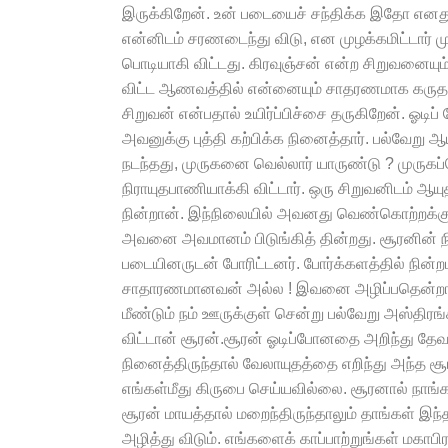
இருக்கிறேன். உன் படையைச் சந்திக்க இதோ எனது
என்னிடம் சரணடைந்து விடு, என முழக்கமிட்டார் மு
பொடியாகி விட்டது. கிரவுஞ்சன் என்ற சிறுவனைய
விட்ட ஆணவத்தில் என்னையும் சாதரணமாக கருதா
சிறுவன் என்பதால் உயிர்ப்பிச்சை தருகிறேன். ஓடி
அவனுக்கு புத்தி கற்பிக்க நினைத்தார். பல்வேறு ஆ
நடந்தது, முருகனை வெல்லார் யாருண்டு ? முருக
நிராயுதபாணியாக்கி விட்டார். ஒரு சிறுவனிடம் 
நின்றான். இந்நிலையில் அவனது வெண்கொற்றக்குடை
அவனை அவமானம் பிடுங்கித் தின்றது. சூரனின் 
படையினருடன் போரிட்டனர். போர்க்களத்தில் நின்
சாதாரணமானவன் அல்ல ! இவனை அழிப்பதென்றால் 
மீண்டும் நம் ஊருக்குள் சென்று பல்வேறு அஸ்திரங
விட்டான் சூரன்.சூரன் ஓடிப்போனதை அறிந்து தேவ
நினைத்திருந்தால் வேலாயுதத்தை எறிந்து அந்த சூ
எங்கள்மீது கிருபை செய்யவில்லை. சூரனால் நாங்
சூரன் மாயத்தால் மறைந்திருந்தாலும் தாங்கள் இந
அழித்து விடும். எங்களைக் காப்பாற்றுங்கள் மகா