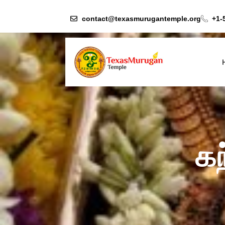
contact@texasmurugantemple.org
+1-
கந