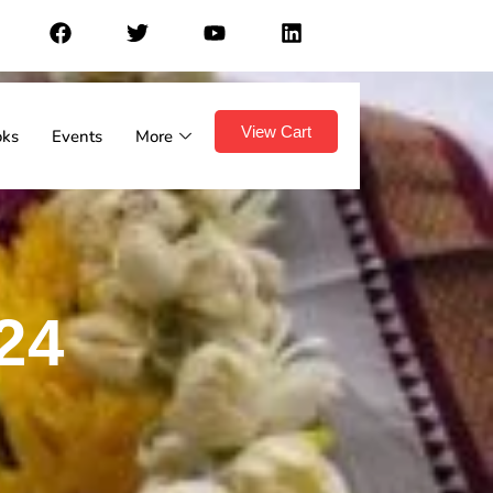
View Cart
oks
Events
More
-24