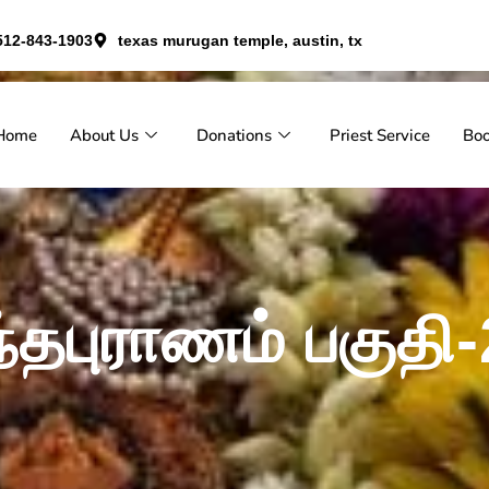
512-843-1903
texas murugan temple, austin, tx
Home
About Us
Donations
Priest Service
Bo
்தபுராணம் பகுதி