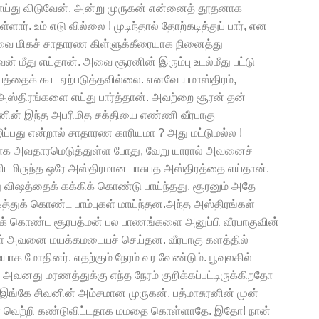
்து விடுவேன். அன்று முருகன் என்னைத் தூதனாக
ளார். உம் எடு வில்லை ! முடிந்தால் தோற்கடித்துப் பார், என
குவை மிகச் சாதாரண கிள்ளுக்கீரையாக நினைத்து
் மீது எய்தான். அவை சூரனின் இரும்பு உடல்மீது பட்டு
ாயத்தைக் கூட ஏற்படுத்தவில்லை. எனவே யமாஸ்திரம்,
 அஸ்திரங்களை எய்து பார்த்தான். அவற்றை சூரன் தன்
ரனின் இந்த அபரிமித சக்தியை எண்ணி வீரபாகு
்பது என்றால் சாதாரண காரியமா ? அது மட்டுமல்ல !
ாக அவதாரமெடுத்துள்ள போது, வேறு யாரால் அவனைச்
்னிடமிருந்த ஒரே அஸ்திரமான பாசுபத அஸ்திரத்தை எய்தான்.
ு விஷத்தைக் கக்கிக் கொண்டு பாய்ந்தது. சூரனும் அதே
துக் கொண்ட பாம்புகள் மாய்ந்தன.அந்த அஸ்திரங்கள்
ிக் கொண்ட சூரபத்மன் பல பாணங்களை அனுப்பி வீரபாகுவின்
்புகள் அவனை மயக்கமடையச் செய்தன. வீரபாகு களத்தில்
ாக மோதினர். எதற்கும் நேரம் வர வேண்டும். பூவுலகில்
 அவனது மரணத்துக்கு எந்த நேரம் குறிக்கப்பட்டிருக்கிறதோ
்கே சிவனின் அம்சமான முருகன். பத்மாசுரனின் முன்
்களை வெற்றி கண்டுவிட்டதாக மமதை கொள்ளாதே. இதோ! நான்