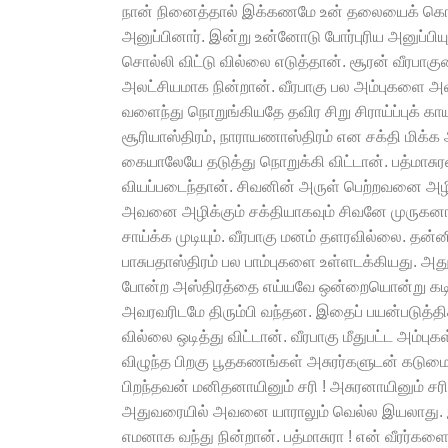
நான் நினைத்தால் இக்கணமே உன் தலையைக் கொய
அனுப்பினார். இன்று உன்னோடு போர்புரிய அனுப்பியுள்
சொல்லி விட்டு வில்லை எடுத்தான். சூரன் வீரபா
அலட்சியமாக நின்றான். வீரபாகு பல அம்புகளை அவன
வளைந்து நொறுங்கியதே தவிர சிறு சிராய்ப்புக் க
சூரியாஸ்திரம், நாராயணாஸ்திரம் என சக்தி மிக்க
கையாலேயே தடுத்து நொறுக்கி விட்டான். பத்மாசு
வியப்படைந்தான். சிவனின் அருள் பெற்றவனை அழிப
அவனை அழிக்கும் சக்தியாகவும் சிவனே முருகன
சாய்க்க முடியும். வீரபாகு மனம் தளரவில்லை. தன
பாசுபதாஸ்திரம் பல பாம்புகளை உள்ளடக்கியது. அத
போன்ற அஸ்திரத்தை எய்யவே ஒன்றையொன்று கடித்
அவரவரிடமே திரும்பி வந்தன. இதைப் பயன்படுத்த
வில்லை ஒடித்து விட்டான். வீரபாகு மீதுபட்ட அம
விழுந்த பிறகு பூதகணங்கள் அசுரர்களுடன் கடுமைய
பிறந்தவன் மனிதனாயினும் சரி ! அசுரனாயினும் சரி
அதுவரையில் அவனை யாராலும் வெல்ல இயலாது. இங
எமனாக வந்து நின்றான். பத்மாசுரா ! என் வீரர