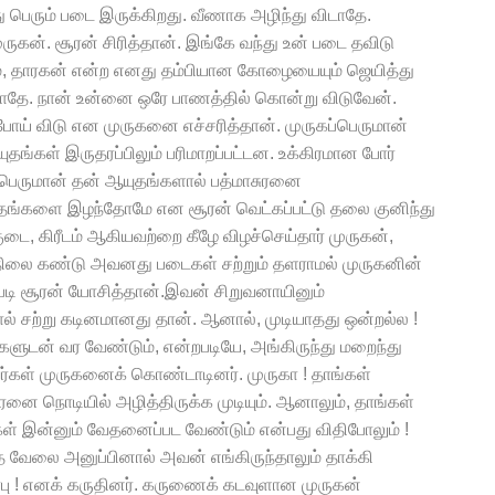
 பெரும் படை இருக்கிறது. வீணாக அழிந்து விடாதே.
ருகன். சூரன் சிரித்தான். இங்கே வந்து உன் படை தவிடு
ும், தாரகன் என்ற எனது தம்பியான கோழையையும் ஜெயித்து
தே. நான் உன்னை ஒரே பாணத்தில் கொன்று விடுவேன்.
ப் போய் விடு என முருகனை எச்சரித்தான். முருகப்பெருமான்
யுதங்கள் இருதரப்பிலும் பரிமாறப்பட்டன. உக்கிரமான போர்
ப்பெருமான் தன் ஆயுதங்களால் பத்மாசுரனை
ஆயுதங்களை இழந்தோமே என சூரன் வெட்கப்பட்டு தலை குனிந்து
, கிரீடம் ஆகியவற்றை கீழே விழச்செய்தார் முருகன்,
நிலை கண்டு அவனது படைகள் சற்றும் தளராமல் முருகனின்
றபடி சூரன் யோசித்தான்.இவன் சிறுவனாயினும்
சற்று கடினமானது தான். ஆனால், முடியாதது ஒன்றல்ல !
்களுடன் வர வேண்டும், என்றபடியே, அங்கிருந்து மறைந்து
ர்கள் முருகனைக் கொண்டாடினர். முருகா ! தாங்கள்
ரனை நொடியில் அழித்திருக்க முடியும். ஆனாலும், தாங்கள்
கள் இன்னும் வேதனைப்பட வேண்டும் என்பது விதிபோலும் !
்த வேலை அனுப்பினால் அவன் எங்கிருந்தாலும் தாக்கி
பிரபு ! எனக் கருதினர். கருணைக் கடவுளான முருகன்