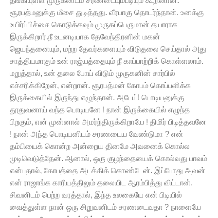
தங்கியுள்ள முருகனிடம் சரணடையும்படியும் கூறினான்.
சூரபத்மனுக்கு மீசை துடித்தது. வீரபாகு தொடர்ந்தான். உனக்கு
உயிர்ப்பிச்சை கொடுக்கவும் முருகப்பெருமான் தயாராக
இருக்கிறார்.நீ உடனடியாக தேவேந்திரனின் மகன்
ஜெயந்தனையும், மற்ற தேவர்களையும் விடுதலை செய்தால் அது
சாத்தியமாகும் உன் ராஜ்யத்தையும் நீ காப்பாற்றிக் கொள்ளலாம்.
மறுத்தால், உன் தலை போய் விடும் முருகனின் சார்பில்
எச்சரிக்கிறேன், என்றான். சூரபத்மன் கோபம் கொப்பளிக்க
இருக்கையில் இருந்து எழுந்தான். அடேய்! பொடியனுக்கு
தூதுவனாய் வந்த பொடியனே ! நான் இருக்கையில் எழுந்த
பிறகும், என் முன்னால் அமர்ந்திருக்கிறாயே ! திமிர் பிடித்தவனே
! நான் அந்த பொடியனிடம் சரணடைய வேண்டுமா ? என்
தம்பியைக் கொன்ற அன்றைய தினமே அவனைக் கொல்ல
முடிவெடுத்தேன். ஆனால், ஒரு குழந்தையைக் கொல்வது பாவம்
என்பதால், கோபத்தை அடக்கிக் கொண்டேன். இப்போது அவன்
என் ராஜாங்க காரியத்திலும் தலையிட ஆரம்பித்து விட்டான்.
சிவனிடம் பெற்ற வரத்தால், இந்த உலகையே என் பிடியில்
வைத்துள்ள நான் ஒரு சிறுவனிடம் சரணடைவதா ? நாளையே