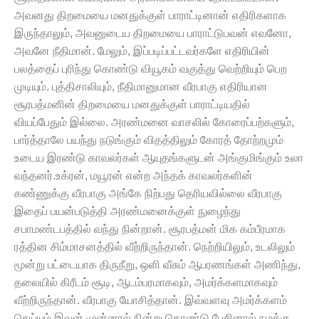
அவனது திறமையை மனதுக்குள் பாராட்டினான் எதிரிகளாக
இருந்தாலும், அவனுடைய திறமையை பாராட்டுபவன் எவனோ,
அவனே நீதிமான். மேலும், இப்படிப்பட்டவர்களே எதிரியின்
பலத்தைப் புரிந்து கொண்டு வியூகம் வகுத்து வெற்றியும் பெற
முடியும். புத்திசாலியும், நீதிமானுமான வீரபாகு எதிரியான
சூரபத்மனின் திறமையை மனதுக்குள் பாராட்டியதில்
வியப்பேதும் இல்லை. அரண்மனை வாசலில் கோரைப்பற்களும்,
பார்த்தாலே பயந்து நடுங்கும் விதத்திலும் கோரத் தோற்றமும்
உடைய இரண்டு காவலர்கள் ஆயுதங்களுடன் அங்குமிங்கும் உலா
வந்தனர்.உக்ரன், மயூரன் என்ற அந்தக் காவலர்களின்
கண்ணுக்கு வீரபாகு அங்கே நிற்பது தெரியவில்லை வீரபாகு
இதைப் பயன்படுத்தி அரண்மனைக்குள் நுழைந்து
சபாமண்டபத்தில் வந்து நின்றான். சூரபத்மன் மிக கம்பீரமாக
ரத்தின சிம்மாசனத்தில் வீற்றிருந்தான். நெற்றியிலும், உடலிலும்
மூன்று பட்டையாக திருநீறு, ஒளி வீசும் ஆபரணங்கள் அணிந்து,
தலையில் கிரீடம் சூடி, ஆடம்பரமாகவும், அமர்க்களமாகவும்
வீற்றிருந்தான். வீரபாகு யோசித்தான். இவ்வளவு அமர்க்களம்
செய்யும் இவன் முன்னால் நின்று கொண்டு பேசினால் நமக்கு