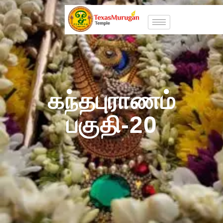
கந்தபுராணம்
பகுதி-20