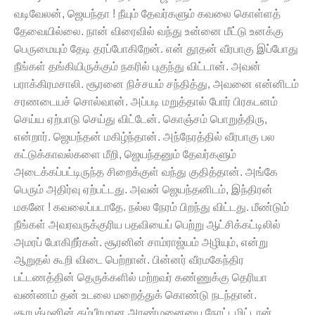
வடிவேலன், ஜெயந்தா ! நீயும் தேவர்களும் கவலை கொள்ளத்
தேவையில்லை. நான் விரைவில் வந்து உன்னை மீட்டு உனக்கு
பெருமையும் தேடி தரப்போகிறேன். என் தூதன் வீரபாகு இப்போது
நீங்கள் தங்கியிருக்கும் நகரில் புகுந்து விட்டான். அவன்
பராக்கிரமசாலி. சூரனை நிச்சயம் சந்தித்து, அவனை என்னிடம்
சரணடையச் சொல்வான். அப்படி மறுத்தால் போர் பிரகடனம்
செய்ய ஏற்பாடு செய்து விட்டேன். கொஞ்சம் பொறுத்திரு,
என்றார். ஜெயந்தன் மகிழ்ந்தான். அந்நேரத்தில் வீரபாகு பல
கட்டுக்காவல்களை மீறி, ஜெயந்தனும் தேவர்களும்
அடைக்கப்பட்டிருந்த சிறைக்குள் வந்து குதித்தான். அங்கே
பெரும் அதிர்வு ஏற்பட்டது. அவன் ஜெயந்தனிடம், இந்திரன்
மகனே ! கவலைப்படாதே. நல்ல நேரம் பிறந்து விட்டது. மீண்டும்
நீங்கள் அவரவருக்குரிய பதவியைப் பெற்று ஆட்சிக்கட்டிலில்
அமரப் போகிறீர்கள். சூரனின் சாம்ராஜ்யம் அழியும், என்று
ஆறுதல் கூறி விடை பெற்றான். பின்னர் வீரமகேந்திர
பட்டணத்தின் தெருக்களில் மற்றவர் கண்ணுக்கு தெரியா
வண்ணம் தன் உடலை மறைத்துக் கொண்டு நடந்தான்.
சூரபத்மனின் கம்பீரமான அரண்மனையை நோட்டமிட்டான்.