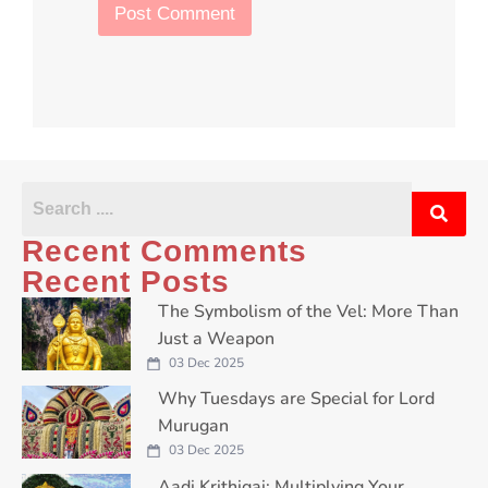
b
Post Comment
g
o
r
x
a
e
p
s
h
*
Recent Comments
Recent Posts
The Symbolism of the Vel: More Than
Just a Weapon
03 Dec 2025
Why Tuesdays are Special for Lord
Murugan
03 Dec 2025
Aadi Krithigai: Multiplying Your